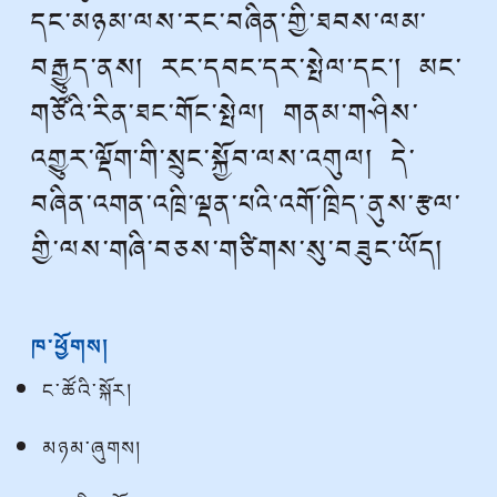
དང་མཉམ་ལས་རང་བཞིན་གྱི་ཐབས་ལམ་
བརྒྱུད་ནས། རང་དབང་དར་སྤེལ་དང་། མང་
གཙོའི་རིན་ཐང་གོང་སྤེལ། གནམ་གཤིས་
འགྱུར་ལྡོག་གི་སྲུང་སྐྱོབ་ལས་འགུལ། དེ་
བཞིན་འགན་འཁྲི་ལྡན་པའི་འགོ་ཁྲིད་ནུས་རྩལ་
གྱི་ལས་གཞི་བཅས་གཙིགས་སུ་བཟུང་ཡོད།
ཁ་ཕྱོགས།
ང་ཚོའི་སྐོར།
མཉམ་ཞུགས།