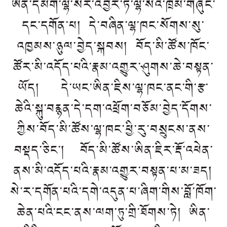
ཨིན་དམག་ལྷ་སར་འབྱོར་ཏེ་ལྷ་སའི་ཁྲོམ་གཞུང་
དང་དགོན་པ། དེ་བཞིན་ལྷ་ཁང་སོགས་སུ་
འཁྱམས་ཉུལ་བྱེད་སྐབས། བོད་མི་ཚོས་ཁོང་
ཚོར་མི་འདོད་པའི་རྣམ་འགྱུར་ཤུགས་ཆེ་བསྟན་
ཡོད། དེ་ཡང་ཨིན་ཇིས་ལྷ་ཁང་ནང་གི་རྩ་
ཆེའི་སྐུ་བརྙན་དེ་དག་འཕྲོག་བཅོམ་བྱེད་དོགས་
ཀྱིས་བོད་མི་ཚོས་ལྷ་ཁང་ཕྱི་རུ་བསྲུངས་ནས་
བསྡད་ཅིང་། བོད་མི་ཚོས་ཨིན་ཇིར་རྡོ་འཕེན་
ནས་མི་འདོད་པའི་རྣམ་འགྱུར་བསྟན་པ་མ་ཟད།
སེ་ར་དགོན་པའི་དགེ་འདུན་པ་ཞིག་གིས་བློ་ཁོག་
ཆེན་པའི་ངང་ནས་ལག་ཏུ་གྲི་ཐོགས་ཏེ། ཨིན་