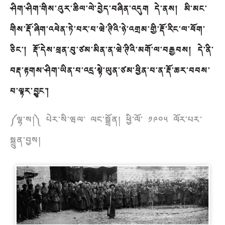
ཤིག་ཤིག་གིས་འུར་ཆིལ་ལེ་བྱེད་བཞིན་འདུག དེ་ནས། མི་མང་
གིས་རྡོ་ཞིག་འཕེན་ཏེ་པར་པ་ཝེ་ཊིའི་ཉེ་འགྲམ་གྱི་རྡོ་རིང་ལ་ཕོག་
ཅིང་། རྡོ་དེས་ཕྲན་བུ་ཙམ་མིན་ན་ཝེ་ཊིའི་མགོ་ལ་བརྒྱབས། དེ་ནི་
བརྡ་རྟགས་ཤིག་ཡིན་པ་འདྲ་སྟེ་ཡུན་ཙམ་ཕྱིན་པ་ན་རྡོ་ཆར་བབས་
པ་ལྟར་བྱུང།
༼ལྷ་ས།༽ པེར་སི་ཝལ་ ལང་སྒྲོན། ཕྱི་ལོ་ ༡༩༠༥ ལོར་པར་
སྐྲུན་བྱས།