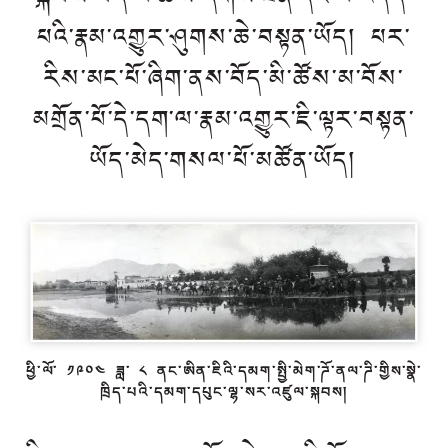
པའི་རྣམ་འགྱུར་ཤུགས་ཆེ་བསྟན་ཡོད། པར་
རིས་མང་པོ་ཞིག་ནས་བོད་མི་ཚོས་མ་བོས་
མགྲོན་པོ་དེ་དག་ལ་རྣམ་འགྱུར་ཇི་ལྟར་བསྟན་
ཡོད་མེད་གསལ་པོ་མཚོན་ཡོད།
ཕྱི་ལོ་ ༡༩༠༤ ཟླ་ ༨ ནང་ཨིན་ཇིའི་དམག་སྤྱི་མེག་ཌོ་ནལ་ཌི་གྱིས་སྣེ་
ཁྲིད་པའི་དམག་དཔུང་ལྷ་སར་འཛུལ་སྐབས།