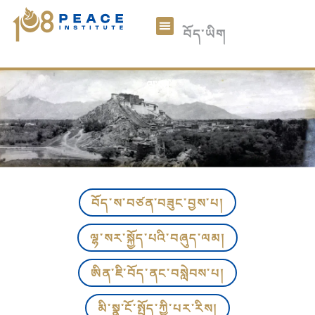
中文
བོད་ཡིག
English
ང་ཚོའི་སྐོར།
༡༠༨ཞི་བདེའི་གྲངས་འཛིན།
རྩོམ་ཡིག་
མཉམ་ཞུགས།
ཞལ་འདེབས།
ལྷ་ས།
བོད་ས་བཙན་བཟུང་བྱས་པ།
ལྷ་སར་སྐྱོད་པའི་བཞུད་ལམ།
ཨིན་ཇི་བོད་ནང་བསླེབས་པ།
མི་སྣ་ངོ་སྤྲོད་ཀྱི་པར་རིས།