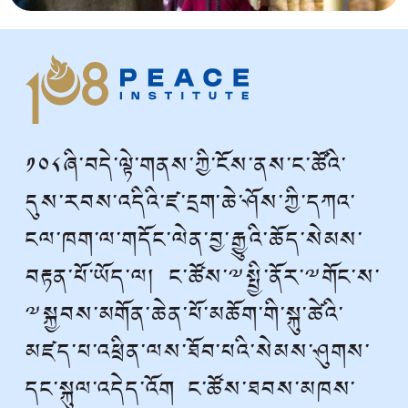
༡༠༨ཞི་བདེ་ལྟེ་གནས་ཀྱི་ངོས་ནས་ང་ཚོའི་
དུས་རབས་འདིའི་ཛ་དྲག་ཆེ་ཤོས་ཀྱི་དཀའ་
ངལ་ཁག་ལ་གདོང་ལེན་བྱ་རྒྱུའི་ཆོད་སེམས་
བརྟན་པོ་ཡོད་ལ། ང་ཚོས་༸སྤྱི་ནོར་༸གོང་ས་
༸སྐྱབས་མགོན་ཆེན་པོ་མཆོག་གི་སྐུ་ཚེའི་
མཛད་པ་འཕྲིན་ལས་ཐོབ་པའི་སེམས་ཤུགས་
དང་སྐུལ་འདེད་འོག ང་ཚོས་ཐབས་མཁས་