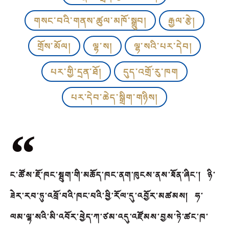
གསང་བའི་གནས་ཚུལ་མཁོ་སྒྲུབ།
རྒྱལ་རྩེ།
གྲོས་མོལ།
ལྷ་ས།
ལྷ་སའི་པར་དེབ།
པར་གྱི་དྲན་ཐོ།
དུད་འགྲོ་རུ་ཁག
པར་དེབ་ཆེད་སྒྲིག་གཉིས།
ང་ཚོས་ཇོ་ཁང་སྦུག་གི་མཆོད་ཁང་ནག་ཁུངས་ནས་ཐོན་ཞིང་། ཉི་
ཟེར་རབ་ཏུ་འཕྲོ་བའི་ཁང་པའི་ཕྱི་རོལ་དུ་འབྱོར་མཚམས། ཧ་
ལམ་ལྷ་སའི་མི་འབོར་ཕྱེད་ཀ་ཙམ་འདུ་འཛོམས་བྱས་ཏེ་ཚང་ཁ་