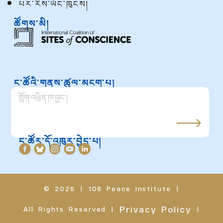
པར་རིས་ཡོང་ཁུངས།
ཚོགས་མི།
ང་ཚོའི་གནས་ཚུལ་མངག་པ།
ང་ཚོར་དོ་འཁུར་བྱེད་པ།
© 2026
|
108 Peace Institute
|
Privacy Policy
All Rights Reserved
|
|