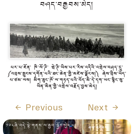
བཤད་བརྒྱབས་མེད།
པར་པ་ཇོན་ ཁི་ལོ་ཌི་ ཝེ་ཊི་ཡིས་པར་རིས་འདིའི་འགྲེལ་བཤད་དུ་
༼འབྲས་སྤུངས་དགོན་པའི་ཐང་ཆེན་གྱི་མཛེས་ལྗོངས།༽ ཞེས་བྲིས་ཡོད་
པ་ཙམ་ལས། མིག་ཟུང་ཁོ་ལ་གཏད་པའི་བོད་མི་དེ་དག་ཡང་སྙིང་སུ་
ཡིན་མིན་གྱི་འགྲེལ་བརྗོད་བྱས་མེད།
← Previous
Next →
༡༠༨ཞི་བདེ་ལྟེ་གནས་ལ་རྒྱབ་སྐྱོར་བྱེད་པ།
ཞལ་འདེབས།