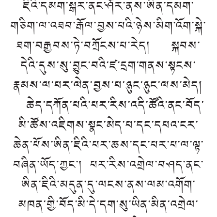
ཇིའི་དམག་སྒར་ནང་ཤོར་ནས་ཨིན་དམག་
གཅིག་ལ་འཐབ་རྒོལ་བྱས་པའི་ཉེས་མིག་འོག་སྐེ་
ཐག་བརྒྱབས་ཏེ་བཀྲོངས་པ་རེད། སྐབས་
དེའི་དུས་སུ་བྱུང་བའི་ཛ་དྲག་གནས་སྟངས་
རྣམས་ལ་པར་ལེན་བྱས་པ་ཉུང་ཉུང་ལས་མེད།
ཆེད་དཀོན་པའི་པར་རིས་འདི་ཚོའི་ནང་བོད་
མི་ཚོས་འཇིགས་སྣང་མེད་པ་དང་དཔའ་ངར་
ཆེན་པོས་ཨིན་ཇིའི་པར་ཆས་དང་པར་པ་ལ་ལྟ་
བཞིན་ཡོད་ཀྱང་། པར་རིས་འགྲེལ་བཤད་ནང་
ཨིན་ཇིའི་མདུན་དུ་ལངས་ནས་ལམ་འགོག་
མཁན་གྱི་བོད་མི་དེ་དག་སུ་ཡིན་མིན་འགྲེལ་