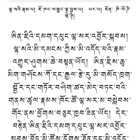
ལྷ་སའི་རྣམ་པ། ཇོ་ཁང་ལ་རྒྱང་ལྟ་བྱས་པ། པར་པ། ཇོན་ ཁི་ལོ་ཌི་
ཝེ་ཊི།
ཨིན་ཇིའི་དམག་དཔུང་ལྷ་སར་འབྱོར་སྐབས།
ལྷ་སའི་མི་དམངས་ཀྱིས་མི་འདོད་པའི་རྣམ་
འགྱུར་ཤུགས་ཆེ་བསྟན་ཡོད། ཨིན་ཇིས་ཆུ་
མིག་གཤོངས་ཀོ་དང་རྒྱལ་རྩེ་རུ་མི་གསོད་ཁྲག་
སྦྱོར་དང་གཏོར་བཤིག་ཚད་མེད་བཏང་བའི་
གནས་ཚུལ་རྣམས་ཁོང་ཚོ་ལྷ་སར་མ་བསླེབས་
གོང་ནས་ཕྱོགས་བཅུར་ཁྱབ་ཟིན་ཡོད། དེར་
བརྟེན་ཨིན་ཇིའི་དམག་དཔུང་ལྷ་སར་འབྱོར་
སྐབས་བོད་མི་ཚོས་དོགས་ཟོན་དང་མི་འདོད་