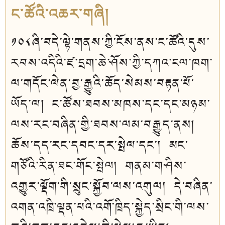
ང་ཚོའི་འཆར་གཞི།
༡༠༨ཞི་བདེ་ལྟེ་གནས་ཀྱི་ངོས་ནས་ང་ཚོའི་དུས་
རབས་འདིའི་ཛ་དྲག་ཆེ་ཤོས་ཀྱི་དཀའ་ངལ་ཁག་
ལ་གདོང་ལེན་བྱ་རྒྱུའི་ཆོད་སེམས་བརྟན་པོ་
ཡོད་ལ། ང་ཚོས་ཐབས་མཁས་དང་དང་མཉམ་
ལས་རང་བཞིན་གྱི་ཐབས་ལམ་བརྒྱུད་ནས།
ཆོས་དད་རང་དབང་དར་སྤེལ་དང་། མང་
གཙོའི་རིན་ཐང་གོང་སྤེལ། གནམ་གཤིས་
འགྱུར་ལྡོག་གི་སྲུང་སྐྱོབ་ལས་འགུལ། དེ་བཞིན་
འགན་འཁྲི་ལྡན་པའི་འགོ་ཁྲིད་སྐྱེད་སྲིང་གི་ལས་