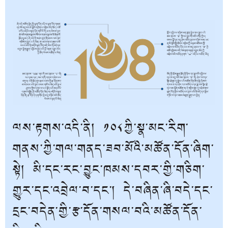
ལས་རྟགས་འདི་ནི། ༡༠༨ཀྱི་སྣ་མང་རིག་
གནས་ཀྱི་གལ་གནད་ཟབ་མོའི་མཚོན་དོན་ཞིག་
སྟེ། མི་དང་རང་བྱུང་ཁམས་དབར་གྱི་གཅིག་
གྱུར་དང་འབྲེལ་བ་དང་། དེ་བཞིན་ཞི་བདེ་དང་
དྲང་བདེན་གྱི་རྩ་དོན་གསལ་བའི་མཚོན་དོན་