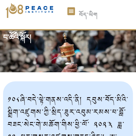
中文
བོད་ཡིག
English
ང་ཚོའི་སྐོར།
༡༠༨ཞི་བདེའི་གྲངས་འཛིན།
རྩོམ་ཡིག་
མཉམ་ཞུགས།
ཞལ་འདེབས།
ང་ཚོའི་སྐོར།
༡༠༨ཞི་བདེ་ལྟེ་གནས་འདི་ནི། དབུས་བོད་མིའི་
སྒྲིག་འཛུགས་ཀྱི་སྲིད་ཟུར་འབུམ་རམས་པ་བློ་
བཟང་སེང་གེ་མཆོག་གིས་ཕྱི་ལོ་ ༢༠༢༣ ཟླ་