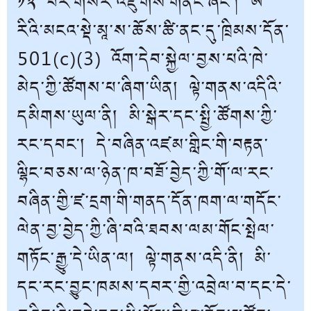
༡༢ པར་གསར་འཛུགས་གནང་ཞིང་། ཨ་
རིའི་མངའ་སྡེ་མཱ་ས་ཆོས་ཚི་ནང་དུ་ཁྲིམས་དོན་
501(c)(3) འོག་དེབ་སྐྱེལ་བྱས་པའི་ཁེ་
མེད་ཀྱི་ཚོགས་པ་ཞིག་ཡིན། ལྟེ་གནས་འདིའི་
དམིགས་ཡུལ་ནི། མི་སྒེར་དང་སྤྱི་ཚོགས་ཀྱི་
རང་དབང་། དེ་བཞིན་འཛམ་གླིང་གི་བརྟན་
ལྷིང་བཅས་ལ་ཉེན་ཁ་བཟོ་བྱེད་ཀྱི་གོ་ལ་རང་
བཞིན་གྱི་ཛ་དྲག་གི་གནད་དོན་ཁག་ལ་གདོང་
ལེན་བྱ་བྱེད་ཀྱི་ཞི་བའི་ཐབས་ལམ་གོང་སྤེལ་
གཏོང་རྒྱུ་དེ་ཡིན་ལ། ལྟེ་གནས་འདི་ནི། མི་
དང་རང་བྱུང་ཁམས་དབར་གྱི་འབྲེལ་བ་དང་དེ་