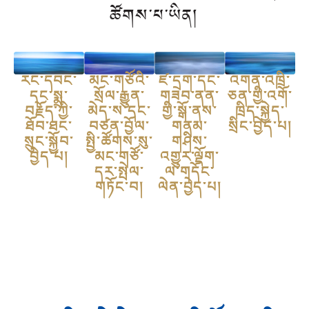
ཚོགས་པ་ཡིན།
རང་དབང་
མང་གཙོའི་
ཛ་དྲག་དང་
འགན་འཁྲི་
དང་སྨྲ་
སྲོལ་རྒྱུན་
གཟབ་ནན་
ཅན་གྱི་འགོ་
བརྗོད་ཀྱི་
མེད་ས་དང་
གྱི་སྒོ་ནས་
ཁྲིད་སྐྱེད་
ཐོབ་ཐང་
བཙན་བྱོལ་
གནམ་
སྲིང་བྱེད་པ།
སྲུང་སྐྱོབ་
སྤྱི་ཚོགས་སུ་
གཤིས་
བྱེད་པ།
མང་གཙོ་
འགྱུར་ལྡོག་
དར་སྤེལ་
ལ་གདོང་
གཏོང་བ།
ལེན་བྱེད་པ།