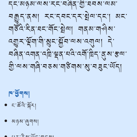
དང་མཉམ་ལས་རང་བཞིན་གྱི་ཐབས་ལམ་
བརྒྱུད་ནས། རང་དབང་དར་སྤེལ་དང་། མང་
གཙོའི་རིན་ཐང་གོང་སྤེལ། གནམ་གཤིས་
འགྱུར་ལྡོག་གི་སྲུང་སྐྱོབ་ལས་འགུལ། དེ་
བཞིན་འགན་འཁྲི་ལྡན་པའི་འགོ་ཁྲིད་ནུས་རྩལ་
གྱི་ལས་གཞི་བཅས་གཙིགས་སུ་བཟུང་ཡོད།
ཁ་ཕྱོགས།
ང་ཚོའི་སྐོར།
མཉམ་ཞུགས།