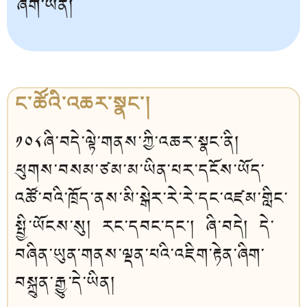
ཞིག་ཡིན།
ང་ཚོའི་འཆར་སྣང་།
༡༠༨ཞི་བདེ་ལྟེ་གནས་ཀྱི་འཆར་སྣང་ནི།
ཕུགས་བསམ་ཙམ་མ་ཡིན་པར་དངོས་ཡོད་
འཚོ་བའི་ཁྲོད་ནས་མི་སྒེར་རེ་རེ་དང་འཛམ་གླིང་
སྤྱི་ཡོངས་སུ། རང་དབང་དང་། ཞི་བདེ། དེ་
བཞིན་ཡུན་གནས་ལྡན་པའི་འཇིག་རྟེན་ཞིག་
བསྐྲུན་རྒྱུ་དེ་ཡིན།