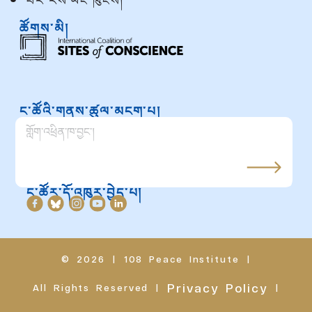
པར་རིས་ཡོང་ཁུངས།
ཚོགས་མི།
ང་ཚོའི་གནས་ཚུལ་མངག་པ།
ང་ཚོར་དོ་འཁུར་བྱེད་པ།
© 2026
|
108 Peace Institute
|
Privacy Policy
All Rights Reserved
|
|