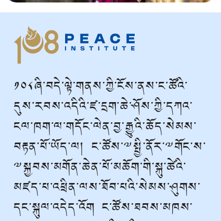
༡༠༨ཞི་བདེ་ལྟེ་གནས་ཀྱི་ངོས་ནས་ང་ཚོའི་
དུས་རབས་འདིའི་ཛ་དྲག་ཆེ་ཤོས་ཀྱི་དཀའ་
ངལ་ཁག་ལ་གདོང་ལེན་བྱ་རྒྱུའི་ཆོད་སེམས་
བརྟན་པོ་ཡོད་ལ། ང་ཚོས་༸སྤྱི་ནོར་༸གོང་ས་
༸སྐྱབས་མགོན་ཆེན་པོ་མཆོག་གི་སྐུ་ཚེའི་
མཛད་པ་འཕྲིན་ལས་ཐོབ་པའི་སེམས་ཤུགས་
དང་སྐུལ་འདེད་འོག ང་ཚོས་ཐབས་མཁས་