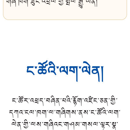
གཞི་ཁག་ཟུང་འབྲེལ་གྱི་སྤེལ་རྒྱུ་ཡིན།
ང་ཚོའི་ལག་ལེན།
ང་ཚོར་འཕྲད་བཞིན་པའི་རྙོག་འཛིང་ཅན་གྱི་
དཀའ་ངལ་ཁག་ལ་གཞིགས་ནས་ང་ཚོའི་ལག་
ལེན་གྱི་ལས་གཞིའང་གཤམ་གསལ་ལྟར་སྣ་