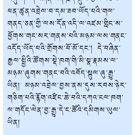
ཕན་ཚུན་འབྲེལ་བ་དམ་ཟབ་ཡོད་པའི་གལ་
གནད་ཅན་གྱི་ལས་དོན་འདི་ལ་འཛམ་གླིང་ས་
ཕྱོགས་གང་སར་གནས་པའི་མཉམ་ལས་གནང་
འདོད་ཡོད་པའི་གྲོགས་ཕོ་མོ་དང་། དེ་བཞིན་
རྒྱལ་སྤྱིའི་ཚོགས་སྡེ་ཁག་གི་མི་སྣ་རྣམས་ལ་
མཉམ་ཞུགས་གནང་བའི་འབོད་སྐུལ་ཞུ་རྒྱུ་
ཡིན། མཉམ་འབྲེལ་བྱས་ནས་དུས་རབས་ཉེར་
གཅིག་པའི་རྙོག་འཛིང་ཆེ་བའི་དཀའ་ངལ་ཁག་
ལ་གདོང་ལེན་བྱ་རྒྱུ་དེ་ང་ཚོའི་དམིགས་ཡུལ་
ཡིན།