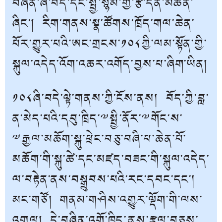
བཞིན་ཞི་བདེ་དང་སྤྱི་སྙོམ་གྱི་རྩ་དོན་མཚོན་
ཞིང་། རིག་གནས་སྣ་ཚོགས་ཁྲོད་གལ་ཆེན་
པོར་གྱུར་པའི་ཨང་གྲངས་༡༠༨ཀྱི་ལམ་སྟོན་གྱི་
སྐུལ་འདེད་འོག་འཆར་འགོད་བྱས་པ་ཞིག་ཡིན།
༡༠༨ཞི་བདེ་ལྟེ་གནས་ཀྱི་ངོས་ནས། བོད་ཀྱི་བླ་
ན་མེད་པའི་དབུ་ཁྲིད་༸སྤྱི་ནོར་༸གོང་ས་
༸རྒྱལ་མཆོག་སྐུ་ཕྲེང་བཅུ་བཞི་པ་ཆེན་པོ་
མཆོག་གི་སྐུ་ཚེ་དང་མཛད་བཟང་གི་སྐུལ་འདེད་
ལ་བརྟེན་ནས་བསྒྲུབས་པའི་རང་དབང་དང་།
མང་གཙོ། གནམ་གཤིས་འགྱུར་ལྡོག་གི་ལས་
འགུལ། དེ་བཞིན་འགོ་ཁྲིད་ནུས་རྩལ་བཅས་