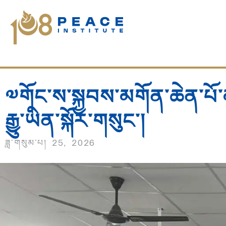
༧གོང་ས་སྐྱབས་མགོན་ཆེན་པོ་
རྒྱུ་ཡིན་སྐོར་གསུང་།
ཟླ་གསུམ་པ། 25, 2026