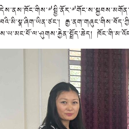
དེས་ནས་ཁོང་གིས་༧སྤྱི་ནོར་༧གོང་ས་སྐྱབས་མགོ
བའི་མི་སྣ་ཞིག་ཡིན་ཙང་། རྒྱ་ནག་གཞུང་གིས་བོ
ས་ཡ་མང་པོ་ལ་ཤུགས་རྐྱེན་སྤྲོད་ཆེད། ཁོང་གི་མ་འ