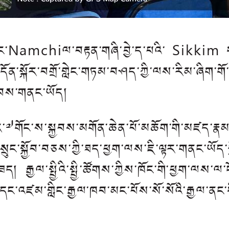
དང་Namchiལ་བརྟན་གཞི་བྱེ་ད་པའི་ Sikkim ག
་སྐོར་བགྲོ་གླེང་གཏམ་བཤད་ཀྱི་ལས་རིམ་ཞིག་གོ་སྒ
ེབས་གནང་ཡོད།
ར་༧གོང་ས་སྐྱབས་མགོན་ཆེན་པོ་མཆོག་གི་མཛད་རྣམ
ག་སྲུང་སྐྱོབ་བཅས་ཀྱི་ཐད་ཕྱག་ལས་ཇི་ལྟར་གནང་ཡ
ད། རྒྱལ་སྤྱིའི་སྤྱི་ཚོགས་ཀྱིས་ཁོང་གི་ཕྱག་ལས་ལ
དང་འཛམ་གླིང་རྒྱལ་ཁབ་མང་པོས་སོ་སོའི་རྒྱལ་ནང་