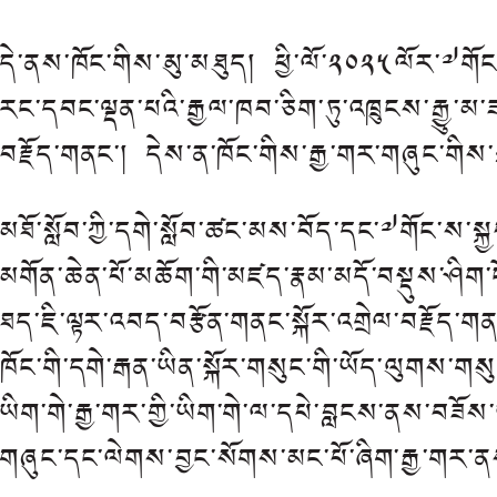
དེ་ནས་ཁོང་གིས་མུ་མཐུད། ཕྱི་ལོ་༢༠༢༥ལོར་༧གོང་
རང་དབང་ལྡན་པའི་རྒྱལ་ཁབ་ཅིག་ཏུ་འཁྲུངས་རྒྱུ་
བརྗོད་གནང་། དེས་ན་ཁོང་གིས་རྒྱ་གར་གཞུང་གིས་
མཐོ་སློབ་ཀྱི་དགེ་སློབ་ཚང་མས་བོད་དང་༧གོང་ས་
མགོན་ཆེན་པོ་མཆོག་གི་མཛད་རྣམ་མདོ་བསྡུས་ཤིག་ང
ཐད་ཇི་ལྟར་འབད་བརྩོན་གནང་སྐོར་འགྲེལ་བརྗོད་གན
ཁོང་གི་དགེ་རྒན་ཡིན་སྐོར་གསུང་གི་ཡོད་ལུགས་གསུ
ཡིག་གེ་རྒྱ་གར་གྱི་ཡིག་གེ་ལ་དཔེ་བླངས་ནས་བཟོ
གཞུང་དང་ལེགས་བྱང་སོགས་མང་པོ་ཞིག་རྒྱ་གར་ནས