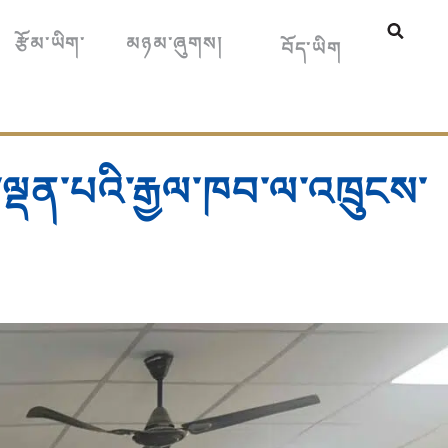
中文
རྩོམ་ཡིག་
མཉམ་ཞུགས།
བོད་ཡིག
English
ལྡན་པའི་རྒྱལ་ཁབ་ལ་འཁྲུངས་