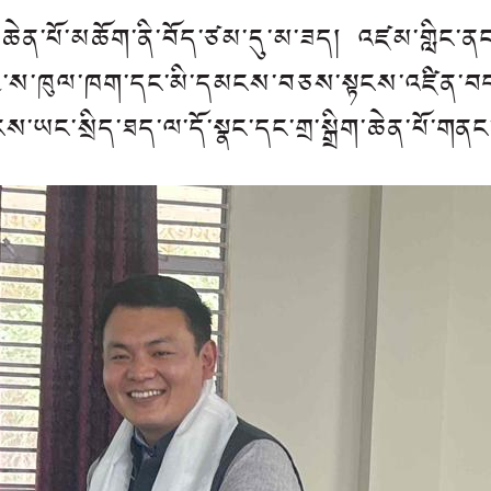
ན་ཆེན་པོ་མཆོག་ནི་བོད་ཙམ་དུ་མ་ཟད། འཛམ་གླིང་
ད་ཀྱི་ས་ཁུལ་ཁག་དང་མི་དམངས་བཅས་སྟངས་འཛིན་བ
ོངས་ཡང་སྲིད་ཐད་ལ་དོ་སྣང་དང་གྲ་སྒྲིག་ཆེན་པོ་ག