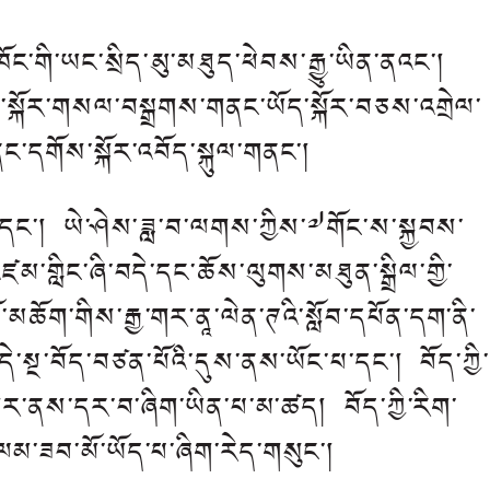
ང་གི་ཡང་སྲིད་མུ་མཐུད་ཕེབས་རྒྱུ་ཡིན་ནའང་།
ོས་སྐོར་གསལ་བསྒྲགས་གནང་ཡོད་སྐོར་བཅས་འགྲེལ་
ནང་དགོས་སྐོར་འབོད་སྐུལ་གནང་།
པ་དང་། ཡེ་ཤེས་ཟླ་བ་ལགས་ཀྱིས་༧གོང་ས་སྐྱབས་
་གླིང་ཞི་བདེ་དང་ཆོས་ལུགས་མཐུན་སྒྲིལ་གྱི་
མཆོག་གིས་རྒྱ་གར་ནཱ་ལེན་ཊའི་སློབ་དཔོན་དག་ནི་
དེ་སྔ་བོད་བཙན་པོའི་དུས་ནས་ཡོང་པ་དང་། བོད་ཀྱི་
ྱ་གར་ནས་དར་བ་ཞིག་ཡིན་པ་མ་ཚད། བོད་ཀྱི་རིག་
ལམ་ཟབ་མོ་ཡོད་པ་ཞིག་རེད་གསུང་།