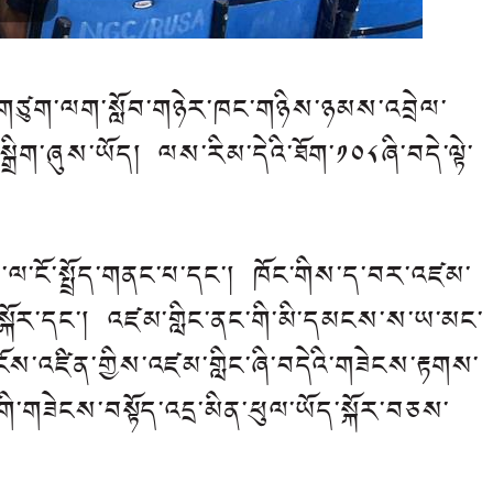
ཙུག་ལག་སློབ་གཉེར་ཁང་གཉིས་ཉམས་འབྲེལ་
ྲིག་ཞུས་ཡོད། ལས་རིམ་དེའི་ཐོག་༡༠༨ཞི་བདེ་ལྟེ་
་ལ་ངོ་སྤྲོད་གནང་པ་དང་། ཁོང་གིས་ད་བར་འཛམ་
ོད་སྐོར་དང་། འཛམ་གླིང་ནང་གི་མི་དམངས་ས་ཡ་མང་
་ངོས་འཛིན་གྱིས་འཛམ་གླིང་ཞི་བདེའི་གཟེངས་རྟགས་
གི་གཟེངས་བསྟོད་འདྲ་མིན་ཕུལ་ཡོད་སྐོར་བཅས་