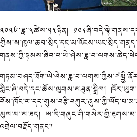
༢༠༢༦་ཟླ་༣ཚེས་༢༥ཉིན། ༡༠༨ཞི་བདེ་ལྟེ་གནས་
གྱིས་ས་ཁུལ་ཆབ་སྲིད་དང་མ་འོངས་ཡང་སྲིད་གནད་དོན
གནས་ཀྱི་ཉམས་ཞིབ་པ་ཡེ་ཤེས་ཟླ་བ་ལགས་ཆེད་ཕ
གཏམ་བཤད་ཐོག་ཡེ་ཤེས་ཟླ་བ་ལགས་ཀྱིས་༧སྤྱི་ནོ
གླིང་ཞི་བདེ་དང་ཆོས་ལུགས་མཐུན་སྒྲིལ། ཁོར་ཡུ
པོས་ཁོང་ལ་དད་གུས་བརྩི་བཀུར་ཞུས་ཀྱི་ཡོད་པ་མ་ཟ
ཕུལ་པ་་མ་ཟད། ཨ་རི་གཞུང་གི་གསེར་གྱི་རྟགས་མ་
འགྲེལ་བརྗོད་གནང་།