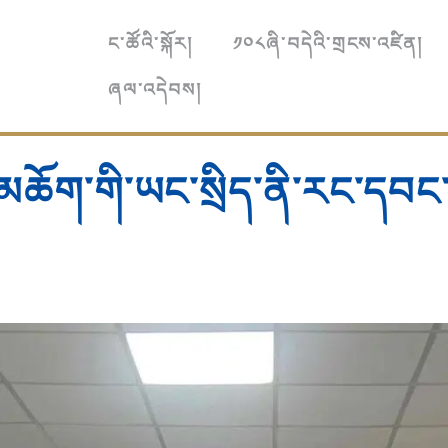
ང་ཚོའི་སྐོར།
༡༠༨ཞི་བདེའི་གྲངས་འཛིན།
ཞལ་འདེབས།
མཆོག་གི་ཡང་སྲིད་ནི་རང་དབང་