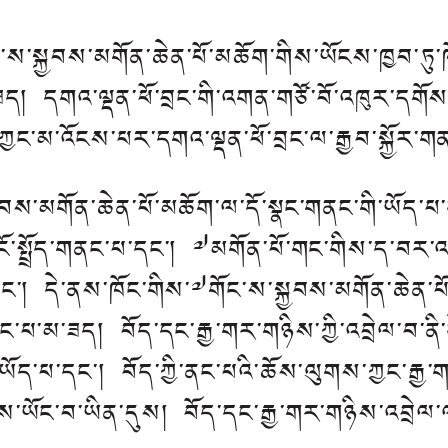
ས་སྐྱབས་མགོན་ཆེན་པོ་མཆོག་གིས་ཡོངས་ཁྱབ་ཏུ་ཁོ
མ་ཟད། དགའ་ལྡན་ཕོ་བྲང་གི་འགན་གཙོ་བོ་འཁུར་དག
ཀྱང་མ་འོངས་པར་དགའ་ལྡན་ཕོ་བྲང་ལ་རྒྱབ་སྐྱོར་ག
སྐྱབས་མགོན་ཆེན་པོ་མཆོག་ལ་དོ་སྣང་གནང་གི་ཡོད་
ོ་སྤྲོད་གནང་པ་དང་། ༧མགོན་པོ་གང་གིས་ད་བར་འཛམ
ང་། དེ་ནས་ཁོང་གིས་༧གོང་ས་སྐྱབས་མགོན་ཆེན་པོ་
ང་པ་མ་ཟད། བོད་དང་རྒྱ་གར་གཉིས་ཀྱི་འབྲེལ་བ་ནི་
ས་ཡོད་པ་དང་། བོད་ཀྱི་ནང་པའི་ཆོས་ལུགས་ཀྱང་རྒ
་ཡོང་བ་ཡིན་དུས། བོད་དང་རྒྱ་གར་གཉིས་འབྲེལ་