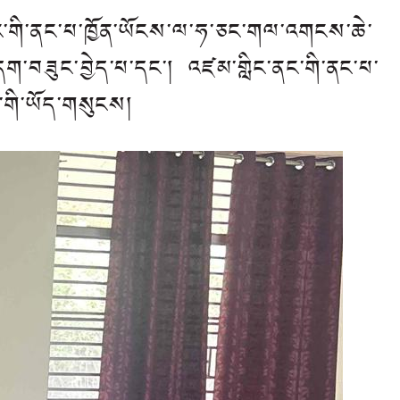
ནང་གི་ནང་པ་ཁྱོན་ཡོངས་ལ་ཧ་ཅང་གལ་འགངས་ཆེ་
དག་བཟུང་བྱེད་པ་དང་། འཛམ་གླིང་ནང་གི་ནང་པ་
ནང་གི་ཡོད་གསུངས།