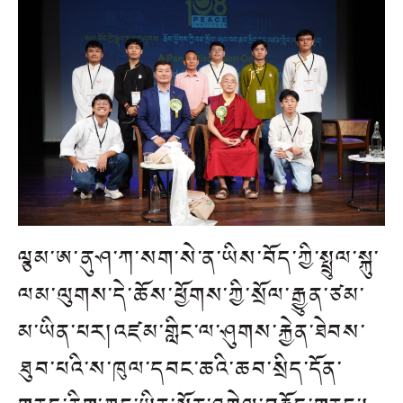
ལྕམ་ཨ་ནུཤ་ཀ་སག་སེ་ན་ཡིས་བོད་ཀྱི་སྤྲུལ་སྐུ་
ལམ་ལུགས་དེ་ཆོས་ཕྱོགས་ཀྱི་སྲོལ་རྒྱུན་ཙམ་
མ་ཡིན་པར།འཛམ་གླིང་ལ་ཤུགས་རྐྱེན་ཐེབས་
ཐུབ་པའི་ས་ཁུལ་དབང་ཆའི་ཆབ་སྲིད་དོན་