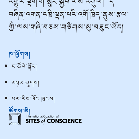
འགྱུར་ལྡོག་གི་སྲུང་སྐྱོབ་ལས་འགུལ། དེ་
བཞིན་འགན་འཁྲི་ལྡན་པའི་འགོ་ཁྲིད་ནུས་རྩལ་
གྱི་ལས་གཞི་བཅས་གཙིགས་སུ་བཟུང་ཡོད།
ཁ་ཕྱོགས།
ང་ཚོའི་སྐོར།
མཉམ་ཞུགས།
པར་རིས་ཡོང་ཁུངས།
ཚོགས་མི།