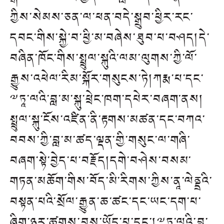
ཀྱིས་སེམས་ཅན་ལ་ཕན་བདེ་སྒྲུབ་ཕྱིར་རང་
དབང་གིས་སྐྱེ་བ་ཕྱི་མ་བཞེས་ཐུབ་པ་བཤད།དེ་
བཞིན་ཁོང་གིས་སྤྲུལ་སྐུའི་ལམ་ལུགས་ཀྱི་ལོ་
རྒྱུས་འཕེལ་རིམ་སྐོར་གསུངས་ཏེ།ཀརྨ་པ་དང་
༸ཏཱ་ལའི་བླ་མ་སྐུ་ཕྲེང་ཁག་དཔེར་བཞག་ནས།
སྤྲུལ་སྐུ་ངོས་འཛིན་ནི་རྟགས་མཚན་དང་བཀའ་
བབས་ཀྱི་བླ་མ་ཚད་ལྡན་གྱི་གསུང་ལ་གཞི་
བཞག་སྟེ་བྱེད་པ་བརྗོད།དགེ་བཤེས་བསམ་
གཏན་མཆོག་གིས་བོད་མི་རིགས་ཀྱིས་ནཱ་ལེནྡྲའི་
བསྟན་པའི་སྲོལ་རྒྱུན་ཆ་ཚང་དང་ཡང་དག་པ་
ཞིག་ཉར་ཚགས་བྱས་ཡོད་པ་དང་།༸ཏཱ་ལའི་བླ་