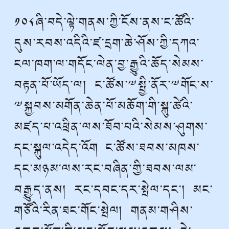
༡༠༨ཞི་བདེ་ལྟེ་གནས་ཀྱི་ངོས་ནས་ང་ཚོའི་
དུས་རབས་འདིའི་ཛ་དྲག་ཆེ་ཤོས་ཀྱི་དཀའ་
ངལ་ཁག་ལ་གདོང་ལེན་བྱ་རྒྱུའི་ཆོད་སེམས་
བརྟན་པོ་ཡོད་ལ། ང་ཚོས་༸སྤྱི་ནོར་༸གོང་ས་
༸སྐྱབས་མགོན་ཆེན་པོ་མཆོག་གི་སྐུ་ཚེའི་
མཛད་པ་འཕྲིན་ལས་ཐོབ་པའི་སེམས་ཤུགས་
དང་སྐུལ་འདེད་འོག ང་ཚོས་ཐབས་མཁས་
དང་མཉམ་ལས་རང་བཞིན་གྱི་ཐབས་ལམ་
བརྒྱུད་ནས། རང་དབང་དར་སྤེལ་དང་། མང་
གཙོའི་རིན་ཐང་གོང་སྤེལ། གནམ་གཤིས་