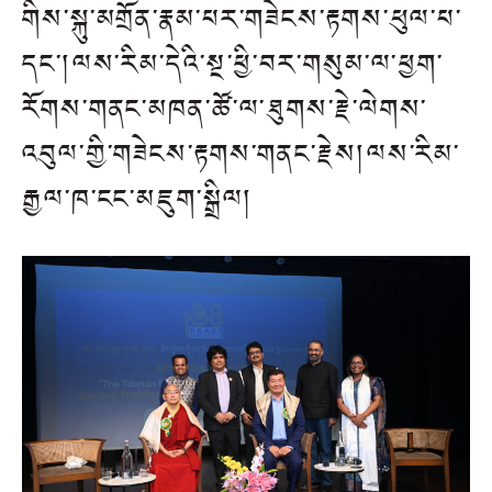
གིས་སྐུ་མགྲོན་རྣམ་པར་གཟེངས་རྟགས་ཕུལ་པ་
དང་།ལས་རིམ་དེའི་སྔ་ཕྱི་བར་གསུམ་ལ་ཕྱག་
རོགས་གནང་མཁན་ཚོ་ལ་ཐུགས་རྗེ་ལེགས་
འབུལ་གྱི་གཟེངས་རྟགས་གནང་རྗེས།ལས་རིམ་
རྒྱལ་ཁ་ངང་མཇུག་སྒྲིལ།