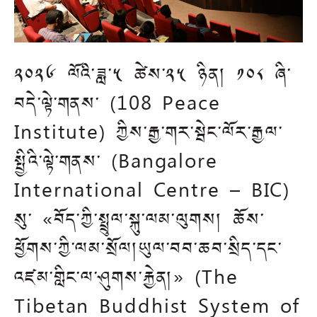
༢༠༢༦ ལོའི་ཟླ་༥ ཚེས་༢༥ ཉིན། ༡༠༨ ཞི་
བདེ་ལྟེ་གནས་ (108 Peace
Institute) ཀྱིས་རྒྱ་གར་སྦེང་ལོར་རྒྱལ་
སྤྱིའི་ལྟེ་གནས་ (Bangalore
International Centre – BIC)
སུ་ «བོད་ཀྱི་སྤྲུལ་སྐུ་ལམ་ལུགས། ཆོས་
ཕྱོགས་ཀྱི་ལམ་སྲོལ།ཡུལ་བབ་ཆབ་སྲིད་དང་
འཛམ་གླིང་ལ་ཤུགས་རྐྱེན།» (The
Tibetan Buddhist System of