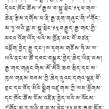
དེའང་ཁོང་ཚོས་༧རྒྱལ་བ་སྐུ་ཕྲེང་༡༥པ་གལ་
ཆེན་རྩིས་དགོས་པ་ནི་རྒྱ་ནག་གཞུང་གི་༧གོང་
ས་ཏཱ་ལའི་བླ་མ་སྐུ་ཕྲེང་༡༥བརྒྱུད་རྒྱ་གར་གྱི་
མངའ་འོག་ཡོད་པའི་ས་ཁྱོན་མང་པོ་བཙན་
འཕྲོག་བྱེད་རྒྱུ་དང་།ལ་དྭགས་གཙོས་ཧི་མ་ལ་
ཡའི་ནང་པ་ཚོ་དབང་བསྒྱུར་བྱེད་ཆེད་ཡིན་པས།
རྒྱ་གར་གཞུང་གིས་སོ་སོའི་ཆབ་སྲིད་དང་ས་
ཁུལ་གནས་བབས་ཀྱི་ཆེད་དུའང་དགའ་ལྡན་ཕོ་
བྲང་དང་བོད་མིའི་སྒྲིག་འཛུགས་ཀྱི་ལམ་ཕྱོགས་
དང་ཁོང་ཚོས་ངོས་འཛིན་བྱེད་པའི་མ་འོངས་
༧གོང་ས་ཏཱ་ལའི་བླ་མ་སྐུ་ཕྲེང་༡༥པར་རྒྱབ་སྐྱོར་