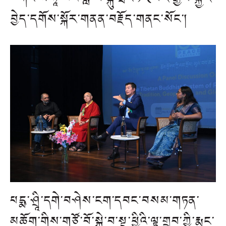
བྱེད་དགོས་སྐོར་གནན་བརྗོད་གནང་སོང་།
པདྨ་ཤྲཱི་དགེ་བཤེས་ངག་དབང་བསམ་གཏན་
མཆོག་གིས་གཙོ་བོ་སྐྱེ་བ་སྔ་ཕྱིའི་ལྟ་གྲུབ་ཀྱི་རྨང་