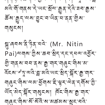
མའི་གོ་གནས་དེ་ཡང་སྲོལ་རྒྱུན་དེའི་ཟབ་རྒྱས་
ཆོས་རྒྱུད་ལས་བྱུང་བ་ཡིན་པ་ནན་གྱིས་
གསུངས།
སྐུ་ཞབས་ནི་ཏིན་པའེ་ (Mr. Nitin
Pai)ལགས་ཀྱིས་ཆབ་སྲིད་དང་དཔལ་འབྱོར་
གྱི་གནས་བབ་ནས་རྒྱ་གར་གཞུང་གིས་མ་
འོངས་༧ཏཱ་ལའི་བླ་མའི་ཡང་སྲིད་སྐོར་རྒྱ་གར་
གཞུང་གིས་ལམ་ཕྱོགས་ཇི་ལྟར་ལེན་དགོས་ཀྱི་
ཡོད་མེད་སྐོར་གསུངས། ཁོང་གིས་རྒྱ་གར་
གཞུང་གིས་སོ་སོའི་ས་མཚམས་སྲུང་བའི་