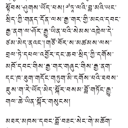
སྟོབས་ཤུགས་ཡོད་པས།༧ཏཱ་ལའི་བླ་མའི་ཡང་
སྲིད་ཀྱི་གནད་དོན་ལས་རྒྱ་གར་གྱི་མངའ་དབང་
རྒྱ་ནག་ལ་ཤོར་རྒྱུ་ཡིན་པའི་སེམས་འཁྲེལ་དེ་
ཙམ་མེད་ནའང་།གཙོ་བོར་ས་མཚམས་ལས་
བྲལ་ཏེ་དཔལ་འབྱོར་དང་ཆབ་སྲིད་ཀྱི་དགོས་
མཁོ་དབང་གིས་རྒྱ་གར་གཞུང་གིས་རྒྱ་ནག་
དང་ཁ་ཐུག་གདོང་གཏུག་མི་དགོས་པའི་ཐབས་
ཇུས་ག་རེ་ཡོད་མེད་སྐོར་བསམ་བློ་གཏོང་རྒྱུ་
གལ་ཆེ་ཡིན་སྐོར་གསུངས།
མཐར་མཁས་དབང་བློ་བཟང་སེང་གེ་མཆོག་