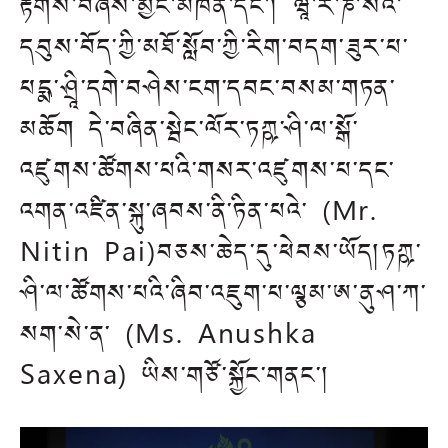
རྟགས་བཞེས་མྱོང་མཁན་དང་། ཝཱ་ར་ཎ་སིའི་
དབུས་བོད་ཀྱི་མཐོ་སློབ་ཀྱི་རིག་བདག་ཟུར་པ་
པདྨ་ཤྲཱི་དགེ་བཤེས་ངག་དབང་བསམ་གཏན་
མཆོག དེ་བཞིན་སྦེང་ལོར་ཏཀྵ་ཤི་ལ་སྒོ་
འཛུགས་ཚོགས་པའི་གསར་འཛུགས་པ་དང་
འགན་འཛིན་སྐུ་ཞབས་ནི་ཏིན་པའེ་ (Mr.
Nitin Pai)བཅས་ཆེད་དུ་ཕེབས་ཡོད།ཏཀྵ་
ཤི་ལ་ཚོགས་པའི་ཞིབ་འཇུག་པ་ལྕམ་ཨ་ནུཤ་ཀ་
སག་སེ་ན་ (Ms. Anushka
Saxena) ཡིས་གཙོ་སྐྱོང་གནང་།