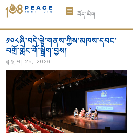
中文
བོད་ཡིག
English
ང་ཚོའི་སྐོར།
༡༠༨ཞི་བདེའི་གྲངས་འཛིན།
རྩོམ་ཡིག་
མཉམ་ཞུགས།
ཞལ་འདེབས།
༡༠༨ཞི་བདེ་ལྟེ་གནས་ཀྱིས་མཁས་དབང་
བགྲོ་གླེང་གོ་སྒྲིག་བྱས།
ཟླ་ལྔ་པ། 25, 2026