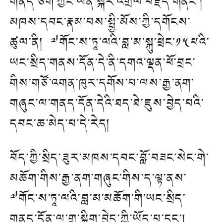
གནད་ཅིག་ཀྱང་ཡིན་སྐོར་འགྲེལ་བརྗོད་གནང་།
མཁས་དབང་རྣམ་པས་སྤྱི་མོས་ཀྱི་དགོངས་
ཚུལ་ནི། ༧གོང་ས་ཏཱ་ལའི་བླ་མ་སྐུ་ཕྲེང་༡༥པའི་
ཡང་སྲིད་གནས་དོན་དེ་ནི་དགའ་ལྡན་ཕོ་བྲང་
གིས་གཙོ་འགན་ཁུར་དགོས་པ་ལས་རྒྱ་ནག་
གཞུང་ལ་གནད་དོན་དེའི་ཐད་ཐེ་ཇུས་བྱེད་པའི་
དབང་ཆ་མེད་པ་དེ་རེད།
བོད་ཀྱི་སྲིད་ཟུར་མཁས་དབང་བློ་བཟང་སེང་གེ་
མཆོག་གིས་རྒྱ་ནག་གཞུང་གིས་ད་ལྟ་ནས་
༧གོང་ས་ཏཱ་ལའི་བླ་མ་མཆོག་གི་ཡང་སྲིད་
གནད་དོན་ལ་གྲ་སྒྲིག་བྱེད་ཀྱི་ཡོད་པ་དང་།