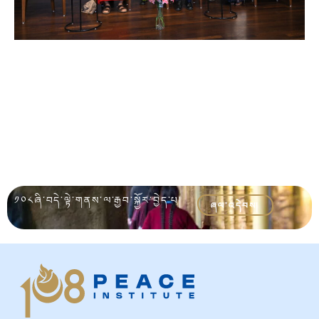
༡༠༨ཞི་བདེ་ལྟེ་གནས་ལ་རྒྱབ་སྐྱོར་བྱེད་པ།
ཞལ་འདེབས།