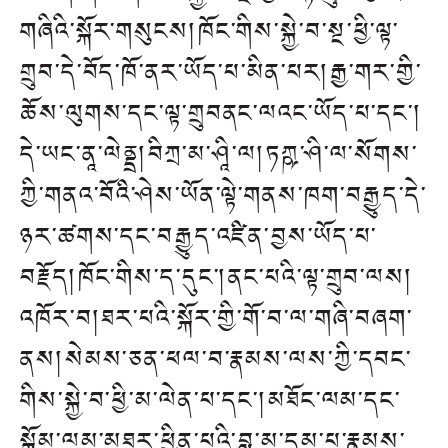
གཞིའི་སྐོར་གསུངས།ཁོང་གིས་སྐྱེ་བ་སྔ་ཕྱི་ལྟ་
གྲུབ་དེ་བོད་ཁོ་ནར་ཡོད་པ་མིན་པར།རྒྱ་གར་གྱི་
ཆོས་ལུགས་དང་ལྟ་གྲུབནང་ལའང་ཡོད་པ་དང་།
དེ་ཡང་ནཱ་ལེནྡྲ།བིཀྲ་མ་ཤཱི་ལ།ཏཀྵ་ཤི་ལ་སོགས་
ཀྱི་གནའ་བོའི་ཤེས་ཡོན་ལྟེ་གནས་ཁག་བརྒྱུད་དེ་
ཉར་ཚགས་དང་བརྒྱུད་འཛིན་བྱས་ཡོད་པ་
བརྗོད།ཁོང་གིས་ད་དུང་།ནང་པའི་ལྟ་གྲུབ་ལས།
འཁོར་བ།ཐར་པའི་སྐོར་གྱི་གོ་བ་ལ་གཞི་བཞག་
ནས།སེམས་ཅན་ཕལ་བ་རྣམས་ལས་ཀྱི་དབང་
གིས་སྐྱེ་བ་ཕྱི་མ་ལེན་པ་དང་།མཐོང་ལམ་དང་
སྒོམ་ལམ་མཐར་ཕྱིན་པའི་བླ་མ་དམ་པ་རྣམས་