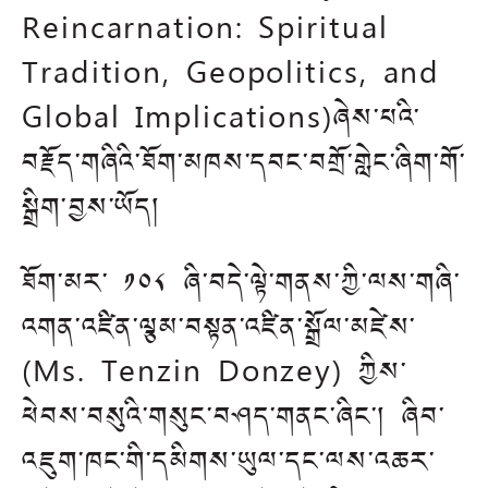
Reincarnation: Spiritual
Tradition, Geopolitics, and
Global Implications)ཞེས་པའི་
བརྗོད་གཞིའི་ཐོག་མཁས་དབང་བགྲོ་གླེང་ཞིག་གོ་
སྒྲིག་བྱས་ཡོད།
ཐོག་མར་ ༡༠༨ ཞི་བདེ་ལྟེ་གནས་ཀྱི་ལས་གཞི་
འགན་འཛིན་ལྕམ་བསྟན་འཛིན་སྒྲོལ་མཛེས་
(Ms. Tenzin Donzey) ཀྱིས་
ཕེབས་བསུའི་གསུང་བཤད་གནང་ཞིང་། ཞིབ་
འཇུག་ཁང་གི་དམིགས་ཡུལ་དང་ལས་འཆར་