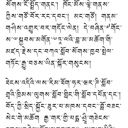
སོགས་ངོ་སྤྲོད་གནང། ཁོང་མོས་ལྟེ་གནས་
ཀྱིས་གཙོ་བོར་རང་དབང་། མང་གཙོ། གནམ་
གཤིས་འགྱུར་བར་གདོང་ལེན། དེ་བཞིན་༧གོང་
ས་༸སྐྱབས་མགོན་༸ཏཱ་ལའི་བླ་མ་མཆོག་གི་
མཛད་རྗེས་དང་བཀའ་སློབ་སོགས་ཁྱབ་སྤེལ་
གཏོང་རྒྱུ་བཅས་ཡིན་སྐོར་གསུངས།
ཐེངས་འདིའི་ལས་རིམ་ཐོག་ཧར་ཝར་ཌི་སློབ་
གྲྭའི་ཁྲིམས་ལུགས་སློབ་གླིང་གི་སློབ་དཔོན་དང་།
བོད་ཀྱི་སྲིད་སྐྱོང་ཟུར་པ་མཁས་དབང་་བློ་བཟང་
སེང་གེ་མཆོག རྒྱ་གར་གྱི་པདྨ་ཤྲཱི་གཟེངས་