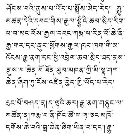
ཤོངས་པའི་ནུས་པ་ཡོད་པ་སྨྲོས་མེད་རེད། རྒྱུ་
མཚན་དེའི་དབང་གིས་རྒྱལ་སྤྱིའི་ཆབ་སྲིད་རིག་
པ་བ་མང་པོས་རྒྱལ་དབང་ཀརྨ་པ་རིན་པོ་ཆེ་ནི་
རྒྱ་གར་དང་ནུབ་ཕྱོགས་རྒྱལ་ཁབ་ཁག་གི་མ་
འོངས་རྒྱ་ནག་དང་ཕྱི་འབྲེལ་ཆབ་སྲིད་ཐད་ནས་
ནུས་པ་ཆེན་པོ་ཐོན་ཐུབ་མཁན་གྱི་མི་སྣ་གལ་
ཆེན་ཞིག་ཏུ་ངོས་འཛིན་བྱེད་ཀྱི་ཡོད་པ་རེད།
དྲང་པོ་བཤད་ན།ད་ལྟའི་ཆར།རྒྱ་ནག་གཞུང་ལ་
མཚོན་ན།ཀརྨ་པ་ནི་ཁོང་ཚོ་ལ་ཧ་ཅང་མཁོ་
དགོས་ཆེ་བའི་བླ་ཆེན་ཞིག་ཡིན་པ་དང་།རྒྱུ་