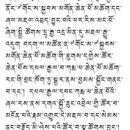
ནོར་༧གོང་ས་སྐྱབས་མགོན་ཆེན་པོ་མཆོག་དང་
ཞལ་མཇལ་འཕྲད་བྱུང་བའི་པར་རིས་མང་པོ་
ཞིག་སྤྱི་ཚོགས་དྲྭ་རྒྱ་འདྲ་མིན་དུ་མཇལ་རྒྱུ་
འདུག།བདག་ལ་མཚོན་ན་༧གོང་ས་༧སྐྱབས་
མགོན་ཆེན་པོ་མཆོག་གི་ཐུགས་དགྱེས་ཚོར་
ཆེན་པོས་དཔལ་རྒྱལ་བ་ཀརྨ་པ་ཆེན་པོ་མཆོག་
རང་གི་བྲང་ཁོག་ཏུ་སྦྱར་ནས་བྱམས་སྐྱོང་གནང་
བ་དང་། དཔལ་རྒྱལ་དབང་ཀརྨ་པ་ཆེན་པོའི་
ཞལ་རས་ནས་དགའ་སྐྱོ་ཟུང་འབྲེལ་གྱི་ཚོར་བ་
མངོན་པའི་རྣམ་འགྱུར་དེ་མཇལ་བ་དང་སེམས་
ནང་བརྗོད་མི་ཤེས་པའི་ཚོར་བ་སྣ་ཚོགས་བྱུང་།