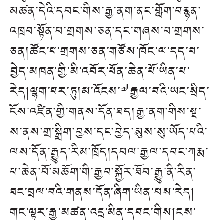
མཚན་དེའི་དབང་གིས་རྒྱ་ནག་ནང་གློག་བརྙན་
འཁྲབ་སྟོན་པ་གྲགས་ཅན་དང་གཞས་པ་གྲགས་
ཅན།ཚོང་པ་གྲགས་ཅན་གཙོས་ཁོང་ལ་དད་པ་
བྱེད་མཁན་གྱི་མི་འབོར་ཕོན་ཆེན་པོ་ཡིན་པ་
རེད།ལྷག་པར་ཏུ།མ་འོངས་༧རྒྱལ་བའི་ཡང་སྲིད་
ངོས་འཛིན་གྱི་གནས་དོན་ཐད།རྒྱ་ནག་གིས་སྔ་
ས་ནས་གྲ་སྒྲིག་བྱས་དང་བྱེད་མུས་སུ་ཡོད་པའི་
ལས་དོན་རྒྱུད་རིམ་ཁྲོད།དཔལ་རྒྱལ་དབང་ཀརྨ་
པ་ཆེན་པོ་མཆོག་གི་རྒྱབ་སྐྱོར་ཐོབ་རྒྱུ་ནི་རིན་
ཐང་བྲལ་བའི་གནས་དོན་ཞིག་ཡིན་པས་རེད།
གང་ལྟར་རྒྱུ་མཚན་འདྲ་མིན་དབང་གིས།ངས་