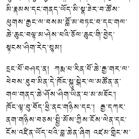
མི་རྣམས་དང་གནད་ཡོད་མི་སྣ་ཟེར་བ་ཚོས་
ཕུགས་རྒྱང་ལ་བསམ་བློ་མ་བཏང་བ་དང་གལ་
ཆེ་ཆུང་བལྟ་མ་ཤེས་པའི་ཅོལ་ཆུང་གི་བྱེད་
སྟངས་ཤིག་རེད་སྙམ།
དྲང་པོ་བཤད་ན། ཀརྨ་པ་རིན་པོ་ཆེ་རྒྱ་གར་ལ་
ཕེབས་ཐུབ་མིན་དེ་ཁོང་སྐུ་སྒེར་ལ་མཚོན་ན་
གལ་གནད་ཆེ་ཤོས་ཤིག་ཡིན་པ་མ་མཐོང།
ཁོང་ལྟ་བུ་བོད་ཕྱི་ནང་གཉིས་དང་། རྒྱ་དཀར་
ནག་གཉིས་བཅས་སྤྱི་མོས་ཀྱིས་ངོས་ལེན་དང་
ངོས་འཛིན་ཡོད་པའི་བླ་ཆེན་ཞིག།འཛམ་གླིང་ས་