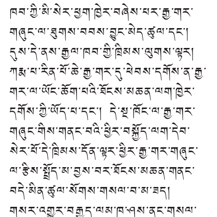
ཁབ་ཀྱི་མི་སེར་ཕྱག་ཁྱེར་བཞེས་པར་རྒྱ་གར་
གཞུང་ལ་ཐུགས་བབས་བྱུང་མེད་ཚུལ་དང་།
དུས་དེ་ནས་རྒྱལ་ཁབ་གྱི་ཁྲིམས་ལུགས་ལྟར།
ཀརྨ་པ་རིན་པོ་ཆེ་རྒྱ་གར་དུ་ཕེབས་དགོས་ན་རྒྱ་
གར་ལ་ཡོང་ཆོག་པའི་ཐོངས་མཆན་ལག་ཁྱེར་
དགོས་ཀྱི་ཡོད་པ་དང་། དེ་སྔ་ཁོང་ལ་རྒྱ་གར་
གཞུང་གིས་གནང་བའི་ཕྱིར་བསྐྱོད་ལག་དེབ་
སེར་པོ་དེ་ཁྲིམས་དོན་ལྟར་ཕྱིར་རྒྱ་གར་གཞུང་
ལ་རྩིས་སྤྲོད་མ་བྱས་བར་ཐོངས་མཆན་གནང་
བདེ་མིན་ཚུལ་སོགས་གསལ་བ་མ་ཟད།
གསར་འགྱུར་བརྒྱུད་ལམ་ཁ་ཤས་ནང་གསལ་