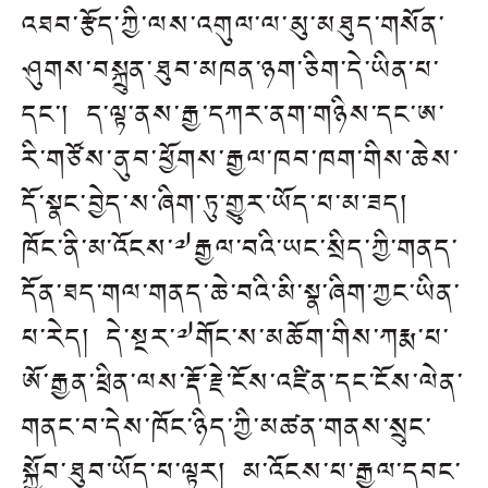
འཐབ་རྩོད་ཀྱི་ལས་འགུལ་ལ་མུ་མཐུད་གསོན་
ཤུགས་བསྐྲུན་ཐུབ་མཁན་ཉག་ཅིག་དེ་ཡིན་པ་
དང་། ད་ལྟ་ནས་རྒྱ་དཀར་ནག་གཉིས་དང་ཨ་
རི་གཙོས་ནུབ་ཕྱོགས་རྒྱལ་ཁབ་ཁག་གིས་ཆེས་
དོ་སྣང་བྱེད་ས་ཞིག་ཏུ་གྱུར་ཡོད་པ་མ་ཟད།
ཁོང་ནི་མ་འོངས་༧རྒྱལ་བའི་ཡང་སྲིད་ཀྱི་གནད་
དོན་ཐད་གལ་གནད་ཆེ་བའི་མི་སྣ་ཞིག་ཀྱང་ཡིན་
པ་རེད། དེ་སྔར་༧གོང་ས་མཆོག་གིས་ཀརྨ་པ་
ཨོ་རྒྱན་ཕྲིན་ལས་རྡོ་རྗེ་ངོས་འཛིན་དང་ངོས་ལེན་
གནང་བ་དེས་ཁོང་ཉིད་ཀྱི་མཚན་གནས་སྲུང་
སྐྱོབ་ཐུབ་ཡོད་པ་ལྟར། མ་འོངས་པ་རྒྱལ་དབང་