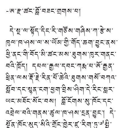
-ཨ་རྫ་ཚང་བློ་བཟང་གྲགས་པ།
དེ་སྔ་ལ་སྟོད་དིང་རི་གཙོས་གཞིས་ཀ་རྩེ་ས་
ཁུལ་ཁ་ཤས་ལ་ས་ཡོམ་གྱི་གོད་ཆག་བྱུང་ནས་
ཕྱི་ནང་གི་བོད་མི་ཚང་མས་ཐུགས་ཁུར་གནང་
བའི་ཁྲོད། དཔལ་རྒྱལ་དབང་ཀརྨ་པ་ཨོ་རྒྱན་
ཕྲིན་ལས་རྡོ་རྗེ་རིན་པོ་ཆེའི་ཐུགས་གསོ་བཀའ་
སློབ་དང་སྙན་ངག་ཕྱག་བྲིས་ཤིག་དེ་རིང་སླར་
ཡང་མཐོང་སོང་བས། བློ་ངོགས་སུ་ཁོང་དང་
འབྲེལ་བའི་གནས་ཚུལ་ཁ་ཤས་དྲན་བྱུང་། དེ་
སྔོན་ཁོང་སུད་སིའི་གྲོང་ཁྱེར་ཛུ་རིག་ཏུ་༧སྤྱི་