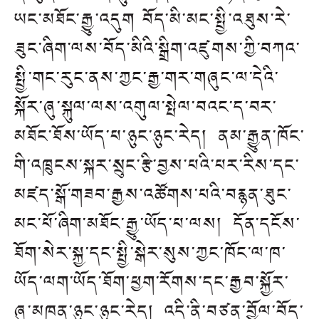
ཡང་མཐོང་རྒྱུ་འདུག།བོད་མི་མང་སྤྱི་འཐུས་རེ་
ཟུང་ཞིག་ལས་བོད་མིའི་སྒྲིག་འཛུགས་ཀྱི་བཀའ་
སྤྱི་གང་རུང་ནས་ཀྱང་རྒྱ་གར་གཞུང་ལ་དེའི་
སྐོར་ཞུ་སྐུལ་ལས་འགུལ་སྤེལ་བའང་ད་བར་
མཐོང་ཐོས་ཡོད་པ་ཉུང་ཉུང་རེད། ནམ་རྒྱུན་ཁོང་
གི་འཁྲུངས་སྐར་སྲུང་རྩི་བྱས་པའི་པར་རིས་དང་
མཛད་སྒོ་གཟབ་རྒྱས་འཚོགས་པའི་བརྙན་ཐུང་
མང་པོ་ཞིག་མཐོང་རྒྱུ་ཡོད་པ་ལས། དོན་དངོས་
ཐོག་སེར་སྐྱ་དང་སྤྱི་སྒེར་སུས་ཀྱང་ཁོང་ལ་ཁ་
ཡོད་ལག་ཡོད་ཐོག་ཕྱག་རོགས་དང་རྒྱབ་སྐྱོར་
ཞུ་མཁན་ཉུང་ཉུང་རེད། འདི་ནི་བཙན་བྱོལ་བོད་