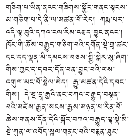
གཅིག་པ་ཡིན་ནའང་གཟིགས་སྐྱོང་གནང་སྟངས་
མ་གཅིག་པ་དེ་ནི་ཡ་མཚན་པོ་རེད། ཀརྨ་པར་
འདི་ལྟ་བུའི་དཀའ་ངལ་རིམ་འཕྲད་བྱུང་ནའང་།
ཁོང་གི་ཆོས་བརྒྱུད་གཅིག་པའི་དགོན་སྡེ་གྲྭ་ཚང་
དང་དད་ལྡན་མི་དམངས་བཅས་སྤྱི་སྒེར་སུ་ཞིག་
གིས་ཀྱང་ད་དབར་དོན་ཕན་བྱུང་པའི་ལས་
འགུལ་མང་པོ་སྤེལ་མེད། རྒྱུ་མཚན་དེའི་དབང་
གིས། དེ་སྔ་དྲྭ་རྒྱའི་ནང་བཀའ་བརྒྱུད་བསྟན་
པའི་མཛེས་རྒྱན་སངས་རྒྱས་མཉན་པ་རིན་པོ་
ཆེས་གནས་དོན་དེའི་སྐོར་བཀའ་བརྒྱུད་ལྷ་སྡེ་མི་
སྡེ་ཀུན་ལ་འབོད་སྐུལ་གནང་བའི་བརྙན་ཐུང་