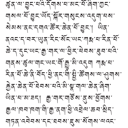
ཚུན་ལ་བྱུང་པའི་དོགས་པ་མང་པོ་ཞིག་ཀྱང་
གསལ་པོ་བྱུང་ཡོད་སྐོར་གསུངས་འདུག་པས་
སེམས་ནང་དགའ་ཚོར་ཆེན་པོ་བྱུང་། ཡིན་
ནའང་ད་བར་ཡུན་རིང་སོང་ཡང་ཀརྨ་པ་རིན་པོ་
ཆེ་ད་དུང་ཡང་རྒྱ་གར་ལ་ཕྱིར་ཕེབས་ཐུབ་པའི་
གནས་ཚུལ་གང་ཡང་གོ་རྒྱུ་མི་འདུག།ཀརྨ་པ་
རིན་པོ་ཆེ་ནི་བོད་ཕྱི་ནང་གི་སྤྱི་ཚོགས་ལ་ཤུགས་
རྐྱེན་ཆེན་པོ་ཐེབས་པའི་མི་སྣ་གལ་ཆེན་ཞིག་
ཡིན་པ་མ་ཟད། རྒྱ་གར་གཙོས་ནུས་ཕྱོགས་
རྒྱལ་ཁབ་ཁག་གི་རྒྱ་ནག་ཕྱི་འབྲེལ་ཆབ་སྲིད་
གཏན་འབེབས་དང་ཐབས་ཇུས་སོགས་ལའང་