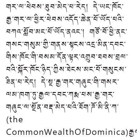
གར་ལ་ཕེབས་ཐུབ་མེད་པ་རེད། དེ་ཡང་ཁོང་
རྒྱ་གར་ལ་ཕྱིར་ཕེབས་འདོད་ཆེན་པོ་ཡོད་པའི་
བཀའ་སློབ་མང་པོ་ཡོད་ནའང་། གཙོ་བོ་ཕྱི་ནང་
གསང་གསུམ་གྱི་གནས་སྟངས་འདྲ་མིན་དབང་
གིས་ཁོང་གི་བསམ་དོན་ལྟར་འགྲུབ་ཐབས་བྲལ་
བའི་སྐོར་ཁོང་ཉིད་ཀྱིས་ཐེངས་མང་པོ་གསུངས་
ཟིན་པ་རེད། དེ་སྔ་རྒྱ་གར་གཞུང་གི་གསར་
ལམ་ཁག་ཏུ་རྒྱལ་དབང་ཀརྨ་པས་རྒྱ་གར་
གཞུང་ལ་སྔོན་བརྡ་མེད་པའི་ཐོག་ཌོ་མི་ནི་ཀ་
(the
CommonWealthOfDominica)རྒྱ