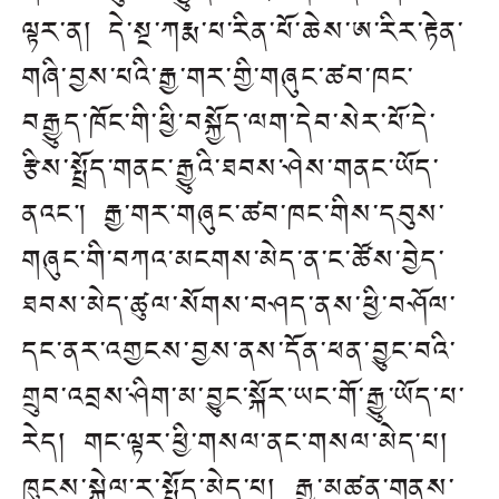
ལྟར་ན། དེ་སྔ་ཀརྨ་པ་རིན་པོ་ཆེས་ཨ་རིར་རྟེན་
གཞི་བྱས་པའི་རྒྱ་གར་གྱི་གཞུང་ཚབ་ཁང་
བརྒྱུད་ཁོང་གིི་ཕྱི་བསྐྱོད་ལག་དེབ་སེར་པོ་དེ་
རྩིས་སྤྲོད་གནང་རྒྱུའི་ཐབས་ཤེས་གནང་ཡོད་
ནའང། རྒྱ་གར་གཞུང་ཚབ་ཁང་གིས་དབུས་
གཞུང་གི་བཀའ་མངགས་མེད་ན་ང་ཚོས་བྱེད་
ཐབས་མེད་ཚུལ་སོགས་བཤད་ནས་ཕྱི་བཤོལ་
དང་ནར་འགྱངས་བྱས་ནས་དོན་ཕན་བྱུང་བའི་
གྲུབ་འབྲས་ཤིག་མ་བྱུང་སྐོར་ཡང་གོ་རྒྱུ་ཡོད་པ་
རེད། གང་ལྟར་ཕྱི་གསལ་ནང་གསལ་མེད་པ།
ཁུངས་སྐྱེལ་ར་སྤྲོད་མེད་པ། རྒྱུ་མཚན་གནས་