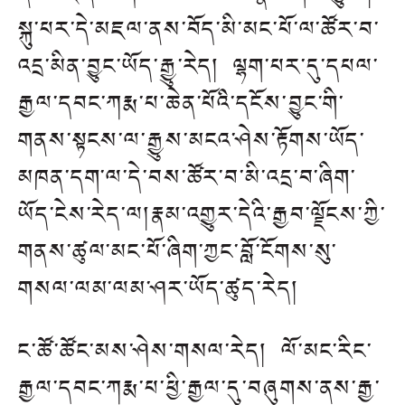
སྐུ་པར་དེ་མཇལ་ནས་བོད་མི་མང་པོ་ལ་ཚོར་བ་
འདྲ་མིན་བྱུང་ཡོད་རྒྱུ་རེད། ལྷག་པར་དུ་དཔལ་
རྒྱལ་དབང་ཀརྨ་པ་ཆེན་པོའི་དངོས་བྱུང་གི་
གནས་སྟངས་ལ་རྒྱུས་མངའ་ཤེས་རྟོགས་ཡོད་
མཁན་དག་ལ་དེ་བས་ཚོར་བ་མི་འདྲ་བ་ཞིག་
ཡོད་ངེས་རེད་ལ།རྣམ་འགྱུར་དེའི་རྒྱབ་ལྗོངས་ཀྱི་
གནས་ཚུལ་མང་པོ་ཞིག་ཀྱང་བློ་ངོགས་སུ་
གསལ་ལམ་ལམ་ཤར་ཡོད་ཚུད་རེད།
ང་ཚོ་ཚོང་མས་ཤེས་གསལ་རེད། ལོ་མང་རིང་
རྒྱལ་དབང་ཀརྨ་པ་ཕྱི་རྒྱལ་དུ་བཞུགས་ནས་རྒྱ་