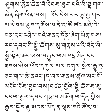
ཤུགས་རྐྱེན་ཆེན་པོ་ཐེབས་ཐུབ་པའི་མི་སྣ་གལ་
ཆེན་ཞིག་ཡིན་པས། ཁོང་ངེས་པར་ཏུ་རྒྱ་གར་
ལ་ཕེབས་ཐུབ་དགོས་པ་ནི་ང་ཚོ་ཚང་མའི་ཁེ་
ཕན་དང་འབྲེལ་བའི་གནད་དོན་ཞིག་ཡིན་པས།
རང་དབང་གི་སྤྱི་ཚོགས་སུ་གནས་པའི་བོད་མི་
སྤྱི་སྒེར་ཚང་མས་བརྒྱུད་ལམ་འདྲ་མིན་དང་
ཐབས་ཤེས་ཡོད་དགུས་ལས་འགུལ་སྤེལ་རྒྱུ་ཧ་
ཅང་གལ་ཆེ་ནའང་།ད་བར་གནས་ཚུལ་མང་པོ་
མཐོང་ཐོས་བྱུང་བས།བཙན་བྱོལ་སྤྱི་ཚོགས་སུ་
དཔལ་རྒྱལ་དབང་ཀརྨ་པ་མཆོག་ལ་དོན་གྱིས་
རྒྱབ་སྐྱོར་ཞུ་མཁན་ཡོད་ན་སྙམ་པའི་ཚོར་བ་