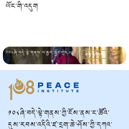
ཡོང་གི་འདུག།
༡༠༨ཞི་བདེ་ལྟེ་གནས་ལ་རྒྱབ་སྐྱོར་བྱེད་པ།
ཞལ་འདེབས།
༡༠༨ཞི་བདེ་ལྟེ་གནས་ཀྱི་ངོས་ནས་ང་ཚོའི་
དུས་རབས་འདིའི་ཛ་དྲག་ཆེ་ཤོས་ཀྱི་དཀའ་