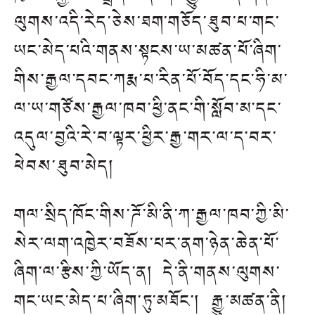
ལུགས་འདི་རེད་ཅེས་ཐག་གཅོད་ཐུབ་པ་གང་
ཡང་མེད་པའི་གནས་སྟངས་ཡ་མཚན་པོ་ཞིག་
གིས་རྒྱལ་དབང་ཀརྨ་པ་རིན་པོ་བོད་དང་ཧི་མ་
ལ་ཡ་གཙོས་རྒྱལ་ཁབ་ཕྱི་ནང་གི་སློབ་མ་དང་
འདུལ་བྱའི་རེ་བ་ལྟར་ཕྱིར་རྒྱ་གར་ལ་ད་བར་
ཕེབས་ཐུབ་མེད།
གལ་སྲིད་ཁོང་གིས་ཌོ་མི་ནི་ཀ་རྒྱལ་ཁབ་ཀྱི་མི་
སེར་ལག་འཁྱེར་བཟོས་པར་ནག་ཉེན་ཆེན་པོ་
ཞིག་ལ་རྩིས་ཀྱི་ཡོད་ན། དེ་ནི་གནས་ལུགས་
གང་ཡང་མེད་པ་ཞིག་ཏུ་མཐོང་། རྒྱུ་མཚན་ནི།