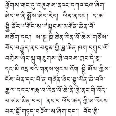
ཕྱོགས་གང་དུ་བཞུགས་ནའང་དཀའ་ངལ་ཞིག་
མེད་པ་ནི་སྨྲོས་མེད་རེད། ཡིན་ནའང་། ད་ཆ་
སྤྱི་ནོར་༧གོང་ས་༧སྐྱབས་མགོན་ཆེན་པོ་
མཆོག་དང། ས་སྐྱ་ཁྲི་ཆེན་རིན་པོ་ཆེས་གཙོས་
བོད་བརྒྱུད་ནང་བསྟན་གྱི་བླ་ཆེན་ཁག་དགུང་ལོ་
བགྲེས་ཤིང་སྐུ་གཟུགས་ཀྱི་བབས་ཀྱང་དེ་སྔ་
དང་མི་འདྲ་བའི་གནས་སྟངས་འོག།སྤྱི་མོས་ཀྱིས་
ངོས་ལེན་དང་ལོ་ན་གཞོན་ཞིང་སྐུ་ཡོན་ཆེ་བའི་
རྒྱལ་དབང་ཀརྨ་པ་རིན་པོ་ཆེ་ནི་ཕྱི་ནང་གི་བོད་
པ་ཙམ་མིན་པར། ནང་པ་ཡོད་ཚད་ཀྱི་མ་འོངས་
པར་བློ་གཏད་བཅོལ་ས་ཞིག་དང་། བོད་ཀྱི་