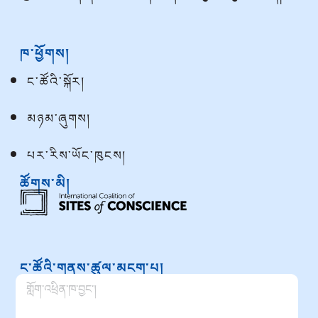
ཁ་ཕྱོགས།
ང་ཚོའི་སྐོར།
མཉམ་ཞུགས།
པར་རིས་ཡོང་ཁུངས།
ཚོགས་མི།
ང་ཚོའི་གནས་ཚུལ་མངག་པ།