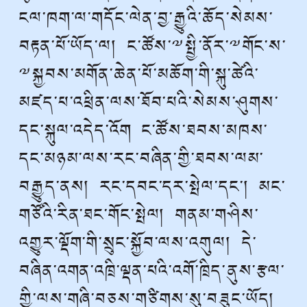
ངལ་ཁག་ལ་གདོང་ལེན་བྱ་རྒྱུའི་ཆོད་སེམས་
བརྟན་པོ་ཡོད་ལ། ང་ཚོས་༸སྤྱི་ནོར་༸གོང་ས་
༸སྐྱབས་མགོན་ཆེན་པོ་མཆོག་གི་སྐུ་ཚེའི་
མཛད་པ་འཕྲིན་ལས་ཐོབ་པའི་སེམས་ཤུགས་
དང་སྐུལ་འདེད་འོག ང་ཚོས་ཐབས་མཁས་
དང་མཉམ་ལས་རང་བཞིན་གྱི་ཐབས་ལམ་
བརྒྱུད་ནས། རང་དབང་དར་སྤེལ་དང་། མང་
གཙོའི་རིན་ཐང་གོང་སྤེལ། གནམ་གཤིས་
འགྱུར་ལྡོག་གི་སྲུང་སྐྱོབ་ལས་འགུལ། དེ་
བཞིན་འགན་འཁྲི་ལྡན་པའི་འགོ་ཁྲིད་ནུས་རྩལ་
གྱི་ལས་གཞི་བཅས་གཙིགས་སུ་བཟུང་ཡོད།