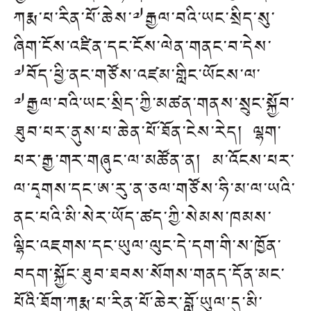
ཀརྨ་པ་རིན་པོ་ཆེས་༧རྒྱལ་བའི་ཡང་སྲིད་སུ་
ཞིག་ངོས་འཛིན་དང་ངོས་ལེན་གནང་བ་དེས་
༧བོད་ཕྱི་ནང་གཙོས་འཛམ་གླིང་ཡོངས་ལ་
༧རྒྱལ་བའི་ཡང་སྲིད་ཀྱི་མཚན་གནས་སྲུང་སྐྱོབ་
ཐུབ་པར་ནུས་པ་ཆེན་པོ་ཐོན་ངེས་རེད། ལྷག་
པར་རྒྱ་གར་གཞུང་ལ་མཚོན་ན། མ་འོངས་པར་
ལ་དྭགས་དང་ཨ་རུ་ན་ཅལ་གཙོས་ཧི་མ་ལ་ཡའི་
ནང་པའི་མི་སེར་ཡོད་ཚད་ཀྱི་སེམས་ཁམས་
ལྷིང་འཇགས་དང་ཡུལ་ལུང་དེ་དག་གི་ས་ཁྱོན་
བདག་སྐྱོང་ཐུབ་ཐབས་སོགས་གནད་དོན་མང་
པོའི་ཐོག་ཀརྨ་པ་རིན་པོ་ཆེར་བློ་ཡུལ་དུ་མི་