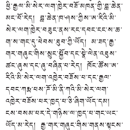
ཕྱི་རྒྱལ་མི་སེར་ལག་ཁྱེར་བཟོ་མཁན་གྱི་བླ་ཆེན་
མང་པོ་རེད། བླ་ཆེན་ཁ་ཤས་ཀྱིས་ཨ་རིའི་མི་
སེར་ལག་ཁྱེར་བཟུང་ནས་རང་དབང་ངང་ས་ཆ་
ག་ས་གང་དུ་ཕེབས་ཐུབ་ཀྱི་ཡོད། མ་ཟད་རྒྱ་
གར་གཞུང་གིས་སྲུང་སྐྱོབ་དང་སྣེ་ལེན་འཐུས་
ཚང་ཞུས་དང་ཞུ་བཞིན་པ་རེད། ཁོང་ཚོས་ཨ་
རིའི་མི་སེར་ལག་འཁྱེར་བཟོས་པ་དང་རྒྱལ་
དབང་ཀརྨ་པས་ཌོ་མི་ནི་ཀའི་མི་སེར་ལག་
འཁྱེར་བཟོས་པར་ཁྱད་པ་ཅི་ཞིག་ཡོད་དམ།
ངས་བསམ་པར་དེ་གཉིས་ལ་ཁྱད་པ་གང་ཡང་
ཡོད་མ་རེད། རྒྱ་གར་གཞུང་གིས་གནས་སྟངས་