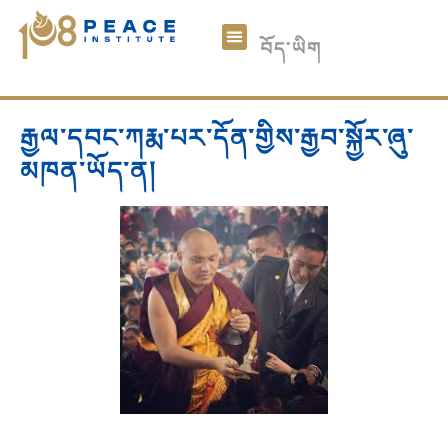
中文
བོད་ཡིག
English
ང་ཚོའི་སྐོར།
༡༠༨ཞི་བདེའི་གྲངས་འཛིན།
རྩོམ་ཡིག་
མཉམ་ཞུགས།
ཞལ་འདེབས།
རྒྱལ་དབང་ཀརྨ་པར་དོན་གྱིས་རྒྱབ་སྐྱོར་ཞུ་
མཁན་ཡོད་ན།