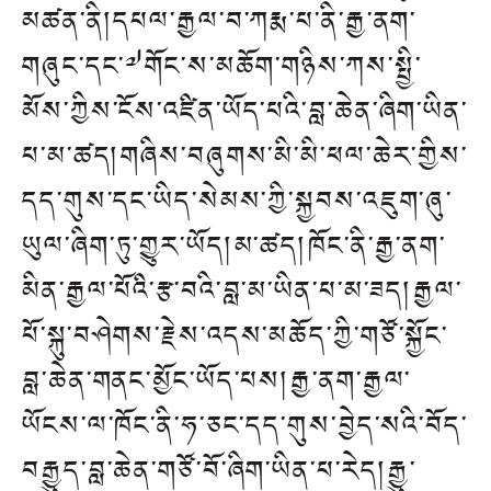
མཚན་ནི།དཔལ་རྒྱལ་བ་ཀརྨ་པ་ནི་རྒྱ་ནག་
གཞུང་དང་༧གོང་ས་མཆོག་གཉིས་ཀས་སྤྱི་
མོས་ཀྱིས་ངོས་འཛིན་ཡོད་པའི་བླ་ཆེན་ཞིག་ཡིན་
པ་མ་ཚད།གཞིས་བཞུགས་མི་མི་ཕལ་ཆེར་གྱིས་
དད་གུས་དང་ཡིད་སེམས་ཀྱི་སྐྱབས་འཇུག་ཞུ་
ཡུལ་ཞིག་ཏུ་གྱུར་ཡོད།མ་ཚད།ཁོང་ནི་རྒྱ་ནག་
མིན་རྒྱལ་པོའི་རྩ་བའི་བླ་མ་ཡིན་པ་མ་ཟད།རྒྱལ་
པོ་སྐུ་བཤེགས་རྗེས་འདས་མཆོད་ཀྱི་གཙོ་སྐྱོང་
བླ་ཆེན་གནང་མྱོང་ཡོད་པས།རྒྱ་ནག་རྒྱལ་
ཡོངས་ལ་ཁོང་ནི་ཧ་ཅང་དད་གུས་བྱེད་སའི་བོད་
བརྒྱུད་བླ་ཆེན་གཙོ་བོ་ཞིག་ཡིན་པ་རེད།རྒྱུ་