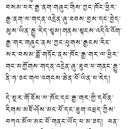
བསམ་པར་རྒྱ་ནག་གཞུང་གིས་ཀྱང་ཁོང་ཕྱིར་
རྒྱ་ནག་ལ་གདན་འདྲེན་ཞུ་ཐབས་བྱས་དང་བྱེད་
མུས་ཡིན་རྒྱུ་རེད་སྙམ།གནས་སྟངས་འདིའི་འོག་
རྒྱ་གར་གཞུང་ནས་ཀྱང་ཕུགས་རྒྱངས་རིང་
སར་བསམ་བློ་གཏོང་ནས་ཁོང་རྒྱ་གར་ལ་ཕྱིར་
གང་མགྱོགས་གདན་འདྲེན་ཞུ་ཐུབ་པ་གནང་རྒྱུ་
ནི་ཧ་ཅང་གལ་འགངས་ཆེན་པོ་ཡིན་པ་རེད།
དེ་སྔར་གོ་ཐོས་ལ་ཁོང་དང་རྒྱ་གར་གྱི་དཔོན་
རིགས་མཐོ་ཤོས་མང་པོ་དང་ཐུག་འཕྲད་ཀྱིས་
བཀའ་མོལ་མང་པོ་གནང་ཡོད་པ་མ་ཟད། ཕན་