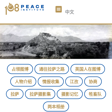
བོད་ཡིག
中文
English
关于我们
108和平数码
文章
参与我们
捐助
拉萨摄影集
占领图博
通往拉萨之路
英国人在图博
人物介绍
情报收集
江孜
协商
拉萨
拉萨摄影集
摄影记忆
牲畜队
两本相册