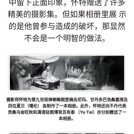
中留下正面印象，怀特赠送了许多
精美的摄影集。但如果相册里展 示
的是他曾参与造成的破坏，那显然
不会是一个明智的做法。
摄影师怀特为第九世班禅喇嘛图登确吉尼玛、甘丹赤巴洛桑嘉措及
四位夏贝（噶伦） 各制作了一本相册。此外，怀特还向不丹代表
贡桑乌金旺秋和满清驻图博官员有泰 （Yu Tai）亦分别赠送了一
本相册。