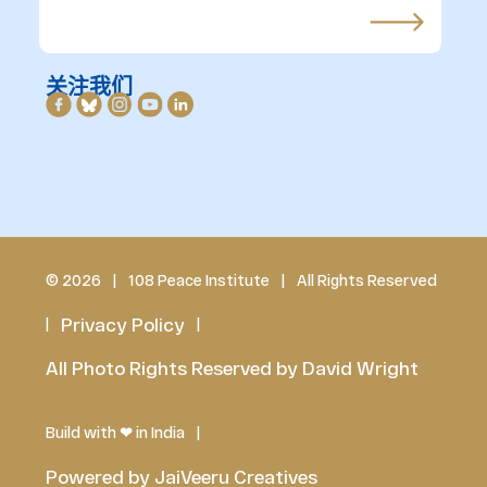
关注我们
© 2026
|
108 Peace Institute
|
All Rights Reserved
Privacy Policy
|
|
All Photo Rights Reserved by David Wright
Build with
❤
in India
|
Powered by JaiVeeru Creatives