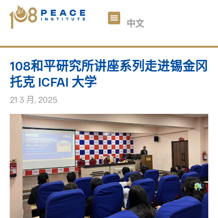
བོད་ཡིག
中文
English
关于我们
108和平数码
文章
参与我们
捐助
108和平研究所讲座系列走进锡金冈
托克 ICFAI 大学
21 3 月, 2025