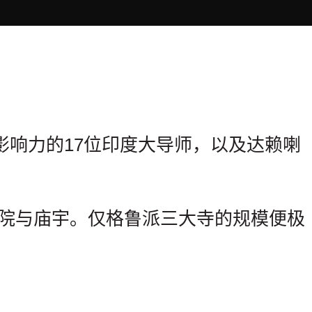
响力的17位印度大导师，以及达赖喇
座寺院与庙宇。仅格鲁派三大寺的规模便极