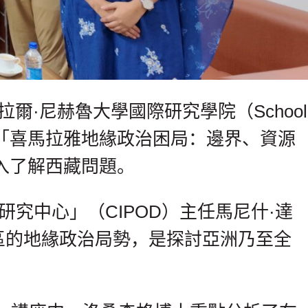
拉爾·尼赫魯大學國際研究學院（School
講，講題為「喜馬拉雅地緣政治困局：邊界、資源
入了解西藏問題。
究中心」（CIPOD）主任馬尼什·達
拉雅地區的地緣政治局勢，是探討亞洲乃至全