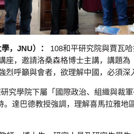
學，JNU）：
108和平研究院與賈瓦哈
ies）聯合舉辦專題講座，邀請洛桑森格博士主
強烈呼籲與會者，欲理解中國，必須深
研究學院下屬「國際政治、組織與裁軍研
bhade）主持。達巴德教授強調，理解喜馬