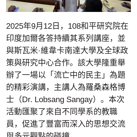
2025年9月12日，108和平研究院在
印度加爾各答持續其系列講座，並
與斯瓦米·維韋卡南達大學及全球政
策與研究中心合作。該大學隆重舉
辦了一場以「流亡中的民主」為題
的精彩演講，主講人為羅桑森格博
士（Dr. Lobsang Sangay）。本次
活動匯聚了來自不同學系的教職
員，促進了豐富而深入的思想交流
與多元觀點的碰撞。