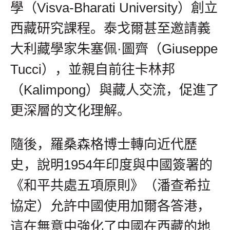
學（Visva-Bharati University）創立
西藏研究課程。泰戈爾甚至邀請義
大利藏學家朱塞佩·圖齊（Giuseppe
Tucci），並親自前往卡林邦
（Kalimpong）與藏人交流，促進了
更深層的文化理解。
隨後，羅桑森格博士轉向近代歷
史，說明1954年印度與中國簽署的
《和平共處五項原則》（潘查希拉
協定）允許中國使用加爾各答港，
這在無意中強化了中國在西藏的地