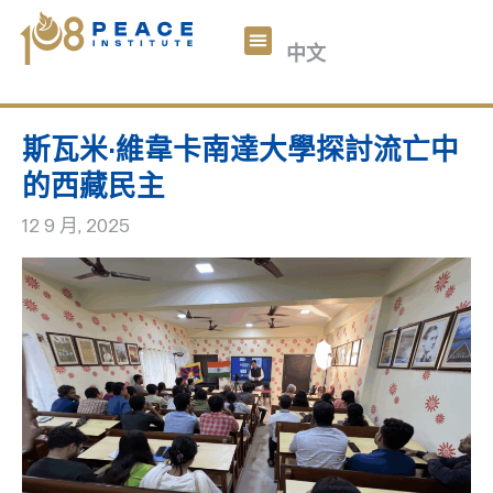
བོད་ཡིག
中文
English
关于我们
108和平数码
文章
参与我们
捐助
斯瓦米·維韋卡南達大學探討流亡中
的西藏民主
12 9 月, 2025