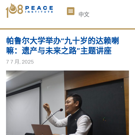
བོད་ཡིག
中文
English
关于我们
108和平数码
文章
参与我们
捐助
帕鲁尔大学举办“九十岁的达赖喇
嘛：遗产与未来之路”主题讲座
7 7 月, 2025