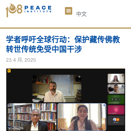
བོད་ཡིག
中文
English
关于我们
108和平数码
文章
参与我们
捐助
学者呼吁全球行动：保护藏传佛教
转世传统免受中国干涉
23 4 月, 2025