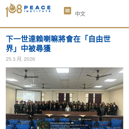
བོད་ཡིག
中文
English
关于我们
108和平数码
文章
参与我们
捐助
下一世達賴喇嘛將會在「自由世
界」中被尋獲
25 3 月, 2026