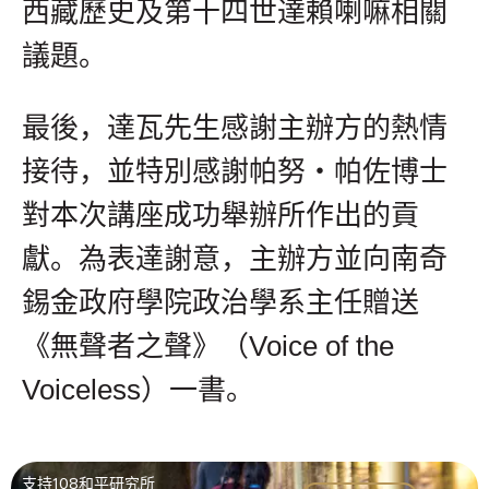
西藏歷史及第十四世達賴喇嘛相關
議題。
最後，達瓦先生感謝主辦方的熱情
接待，並特別感謝帕努・帕佐博士
對本次講座成功舉辦所作出的貢
獻。為表達謝意，主辦方並向南奇
錫金政府學院政治學系主任贈送
《無聲者之聲》（Voice of the
Voiceless）一書。
支持108和平研究所