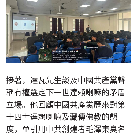
接著，達瓦先生談及中國共產黨聲
稱有權選定下一世達賴喇嘛的矛盾
立場。他回顧中國共產黨歷來對第
十四世達賴喇嘛及藏傳佛教的態
度，並引用中共創建者毛澤東臭名